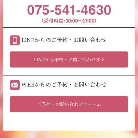
LINEからのご予約・お問い合わせ
LINEから予約・お問い合わせする
WEBからのご予約・お問い合わせ
ご予約・お問い合わせフォーム