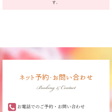
す。
ネット予約・お問い合わせ
Booking & Contact
お電話でのご予約・お問い合わせ