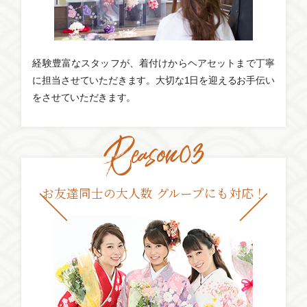
経験豊富なスタッフが、着付けからヘアセットまで丁寧
に担当させていただきます。大切な1日を迎えるお手伝い
をさせていただきます。
Reason03
お友達同士の大人数 グループにも対応！