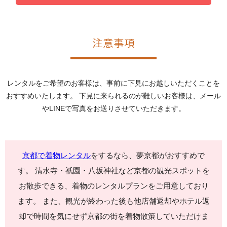
注意事項
レンタルをご希望のお客様は、事前に下見にお越しいただくことを
おすすめいたします。 下見に来られるのが難しいお客様は、メール
やLINEで写真をお送りさせていただきます。
京都で着物レンタル
をするなら、夢京都がおすすめで
す。 清水寺・祇園・八坂神社など京都の観光スポットを
お散歩できる、着物のレンタルプランをご用意しており
ます。 また、観光が終わった後も他店舗返却やホテル返
却で時間を気にせず京都の街を着物散策していただけま