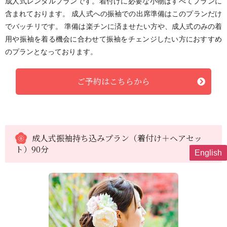
成人式レンタルプランです。着付けに必要な小物はすべてプランに
含まれております。 成人式への振袖での出席準備はこのプランだけ
でバッチリです。 準備は楽チンに済ませたい方や、成人式のみの着
用や振袖を着る機会に合わせて振袖をチェンジしたい方におすすめ
のプランとなっております。
ご予約はこちらから
成人式振袖持ち込みプラン（着付け＋ヘアセッ
ト）90分
English