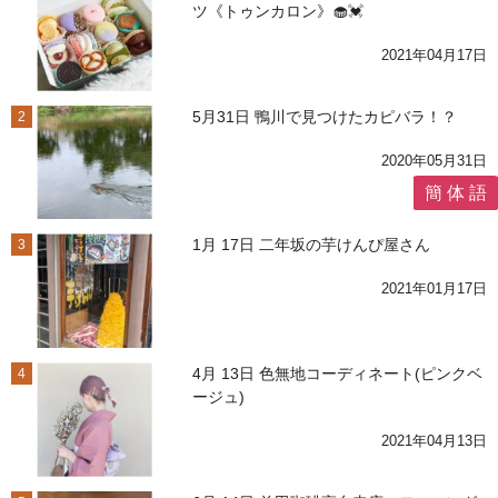
ツ《トゥンカロン》🧁💓
2021年04月17日
5月31日 鴨川で見つけたカピバラ！？
2
2020年05月31日
簡 体 語
1月 17日 二年坂の芋けんぴ屋さん
3
2021年01月17日
4月 13日 色無地コーディネート(ピンクベ
4
ージュ)
2021年04月13日