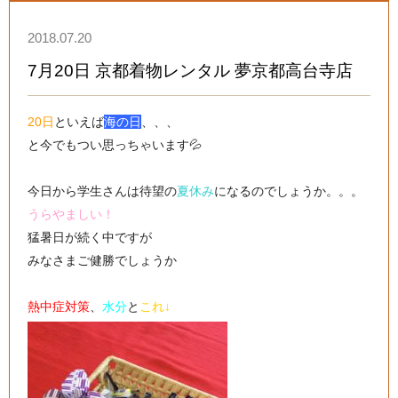
2018.07.20
7月20日 京都着物レンタル 夢京都高台寺店
20日
といえば
海の日
、、、
と今でもつい思っちゃいます💦
今日から学生さんは待望の
夏休み
になるのでしょうか。。。
うらやましい！
猛暑日が続く中ですが
みなさまご健勝でしょうか
熱中症対策
、
水分
と
これ↓