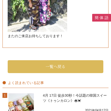
簡 体 語
またのご来店お待ちしております！
一覧へ戻る
よく読まれている記事
4月 17日 徒歩30秒！今話題の韓国スイー
1
ツ《トゥンカロン》🧁💓
2021年04月17日