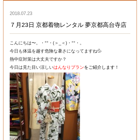
2018.07.23
７月23日 京都着物レンタル 夢京都高台寺店
こんにちは〜。・°°・(＞_＜)・°°・。
今日も体温を越す危険な暑さになってますね💦
熱中症対策は大丈夫ですか？
今日は見た目い涼しい
はんなりプラン
をご紹介します！