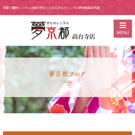
京都で着物レンタルは清水寺近くにあるきものレンタル夢京都高台寺店
京都の着物レンタル 夢京都 高台寺店
>
ブログ
>
７月23日 京都着物レ
MENU
ンタル 夢京都高台寺店
夢京都ブログ
Blog