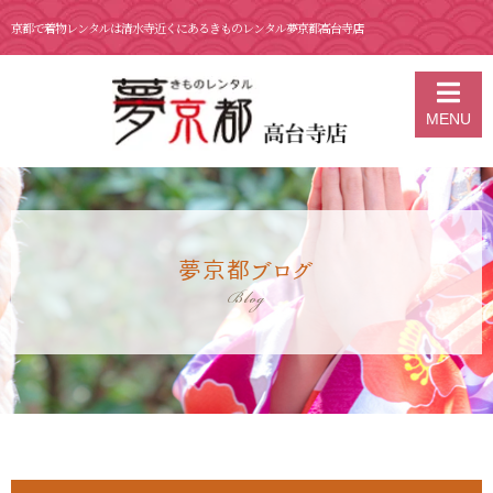
京都で着物レンタルは清水寺近くにあるきものレンタル夢京都高台寺店
京都の着物レンタル 夢京都 高台寺店
>
ブログ
>
2月 2日 京都 着物レン
MENU
タル 夢京都高台寺店
夢京都ブログ
Blog