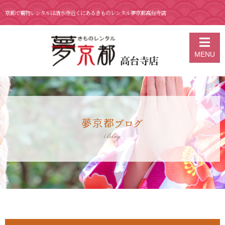
京都で着物レンタルは清水寺近くにあるきものレンタル夢京都高台寺店
京都の着物レンタル 夢京都 高台寺店
>
ブログ
>
イチオシおすすめカフ
MENU
ェ“Mr.SOY”さん🍩💕
夢京都ブログ
Blog