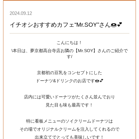
2024.09.12
イチオシおすすめカフェ“Mr.SOY”さん🍩💕
こんにちは！
\本日は、夢京都高台寺店お隣の【
Mr.SOY
】さんのご紹介で
す/
京都初の豆乳をコンセプトにした
ドーナツ&ドリンクのお店です🍩💕
店内には可愛いドーナツがたくさん並んでおり
見た目も味も最高です！
特に看板メニューのソイクリームドーナツは
その場でオリジナルクリームを注入してくれるので
出来立てでとっても美味しいです！