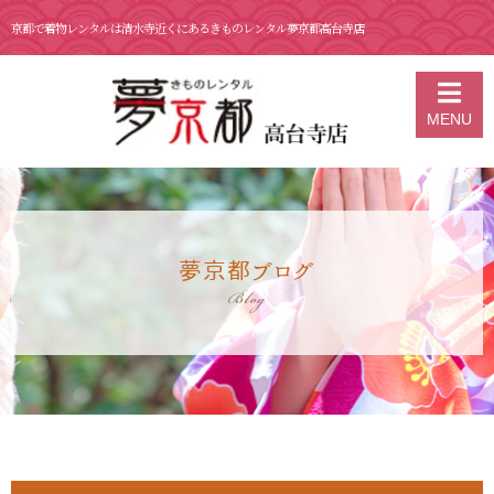
京都で着物レンタルは清水寺近くにあるきものレンタル夢京都高台寺店
京都の着物レンタル 夢京都 高台寺店
>
ブログ
>
着物レンタルと人力車
MENU
が一度に体験できる！
夢京都ブログ
Blog