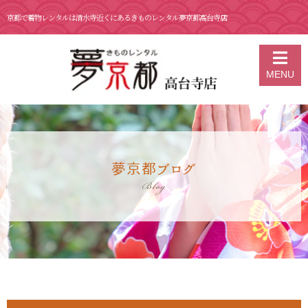
京都で着物レンタルは清水寺近くにあるきものレンタル夢京都高台寺店
京都の着物レンタル 夢京都 高台寺店
>
ブログ
>
6月 16日 京都 着物レ
MENU
ンタル 夢京都高台寺 浴衣のお知らせ
夢京都ブログ
Blog