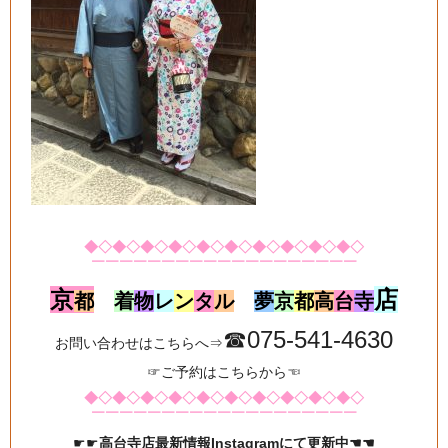
◆◇◆◇◆◇◆◇◆◇◆◇◆◇◆◇◆◇◆◇
￣￣￣￣￣￣￣￣￣￣￣￣￣￣￣￣￣￣￣
京
店
都
着
物
レ
ン
タ
ル
夢
京
都
高
台
寺
☎075-541-4630
お問い合わせはこちらへ⇒
☞
ご予約はこちらから
☜
◆◇◆◇◆◇◆◇◆◇◆◇◆◇◆◇◆◇◆◇
￣￣￣￣￣￣￣￣￣￣￣￣￣￣￣￣￣￣￣
☛☛
高台寺店最新情報Instagramにて更新中☚☚