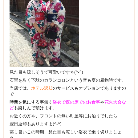
見た目も涼しそうで可愛いですネ(^-^)
石畳を歩く下駄のカランコロンという音も夏の風物詩です。
当店では、
ホテル返却
のサービスもオプションでありますの
で
時間を気にする事無く
浴衣で夜の床でのお食事
や
花火大会な
ど
も楽しんで頂けます。
お近くの方や、フロントの無い町屋等にお泊りでしたら
翌日返却もありますよ(^-^)
蒸し暑いこの時期、見た目も涼しい浴衣で乗り切りましょ
う！