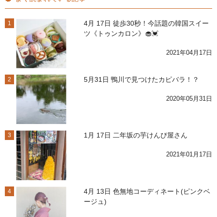
4月 17日 徒歩30秒！今話題の韓国スイー
1
ツ《トゥンカロン》🧁💓
2021年04月17日
5月31日 鴨川で見つけたカピバラ！？
2
2020年05月31日
1月 17日 二年坂の芋けんぴ屋さん
3
2021年01月17日
4月 13日 色無地コーディネート(ピンクベ
4
ージュ)