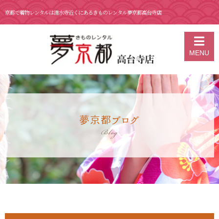
京都で着物レンタルは清水寺近くにあるきものレンタル夢京都高台寺店
京都の着物レンタル 夢京都 高台寺店
>
ブログ
>
5月14日京都 着物レン
MENU
タル 夢京都高台寺店
夢京都ブログ
Blog