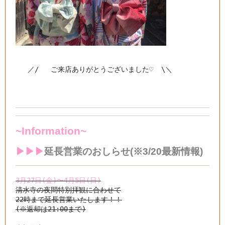
   ／/   ご来店ありがとうございました♡  \＼
~Information~
▶︎▶︎▶︎
延長営業のおしらせ(※3/20最新情報)
3月27日(金)〜4月5日(日)
清水寺の夜間特別拝観に合わせて
22時まで延長営業いたします！！
(※返却は21:00まで)