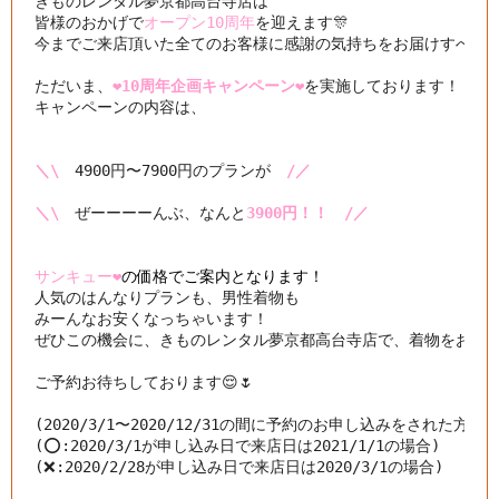
きものレンタル夢京都高台寺店は

皆様のおかげで
オープン10周年
を迎えます🎊

今までご来店頂いた全てのお客様に感謝の気持ちをお届けすべく

ただいま、
❤️10周年企画キャンペーン❤️
を実施しております！

キャンペーンの内容は、

＼\
　4900円〜7900円のプランが　
/／
＼\
　ぜーーーーんぶ、なんと
3900円！！　/／
サンキュー❤️
の価格でご案内となります！
人気のはんなりプランも、男性着物も

みーんなお安くなっちゃいます！

ぜひこの機会に、きものレンタル夢京都高台寺店で、着物をお楽しみ
ご予約お待ちしております😌🌷

(2020/3/1〜2020/12/31の間に予約のお申し込みをされた方が
(⭕️:2020/3/1が申し込み日で来店日は2021/1/1の場合)

(❌:2020/2/28が申し込み日で来店日は2020/3/1の場合)