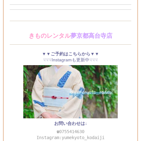
きものレンタル
夢京都高台寺店
▼▼ご予約はこちらから▼▼
☟☟☟Instagramも更新中☟☟☟
お問い合わせは↓
☎0755414630
Instagram:yumekyoto_kodaiji