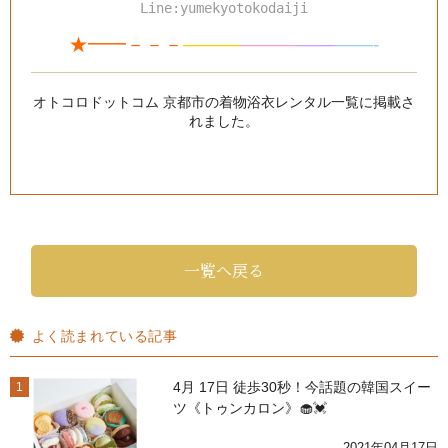
Line:yumekyotokodaiji
★━━－－－
———
—
—
—
—
—
——-
オトコロドットコム 京都市の着物浴衣レンタル一覧
に掲載さ
れました。
一覧へ戻る
よく読まれている記事
4月 17日 徒歩30秒！今話題の韓国スイー
1
ツ《トゥンカロン》🧁💓
2021年04月17日