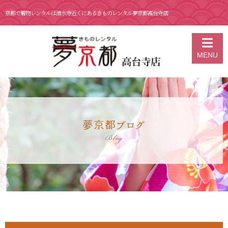
京都で着物レンタルは清水寺近くにあるきものレンタル夢京都高台寺店
京都の着物レンタル 夢京都 高台寺店
>
ブログ
>
3月25日 natural
MENU
kimono 第一弾
夢京都ブログ
Blog