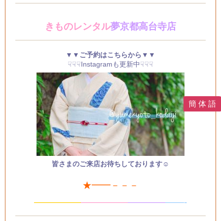
きものレンタル
夢京都高台寺店
▼▼ご予約はこちらから▼▼
☟☟☟Instagramも更新中☟☟☟
簡 体 語
皆さまのご来店お待ちしております☺
★━━－－－
—————
—
—
———
—
———
——-