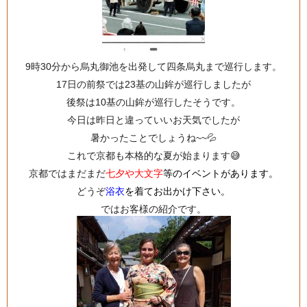
9時30分から烏丸御池を出発して四条烏丸まで巡行します。
17日の前祭では23基の山鉾が巡行しましたが
後祭は10基の山鉾が巡行したそうです。
今日は昨日と違っていいお天気でしたが
暑かったことでしょうね~~💦
これで京都も本格的な夏が始まります😅
京都ではまだまだ
七夕や大文字
等のイベントがあります。
どうぞ
浴衣
を着てお出かけ下さい。
ではお客様の紹介です。