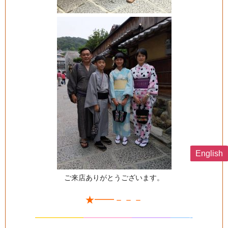
English
ご来店ありがとうございます。
★━━－－－
—————
—
—
———
—
———
——-