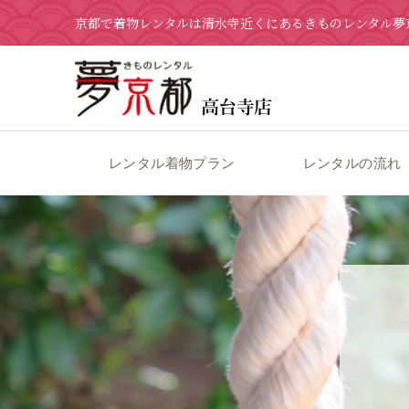
京都で着物レンタルは清水寺近くにあるきものレンタル夢
レンタル着物プラン
レンタルの流れ
京都の着物レンタル 夢京都 高台寺店
>
ブログ
>
4月3日 新作