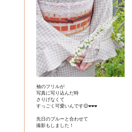
袖のフリルが

写真に写り込んだ時

さりげなくて

すっごく可愛いんです😌❤︎❤︎❤︎

先日のブルーと合わせて

撮影もしました！
