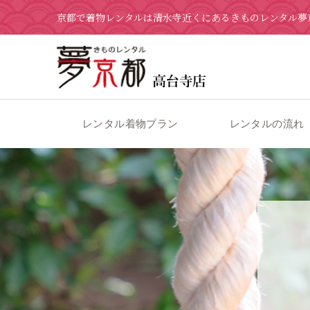
京都で着物レンタルは清水寺近くにあるきものレンタル夢
レンタル着物プラン
レンタルの流れ
京都の着物レンタル 夢京都 高台寺店
>
ブログ
>
5月15日 過