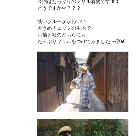
今回はたっぷりのフリル着物です👘🌷

どうですか👀？？？

淡いブルーがかわいい

大きめチェックの生地で

お袖と衽のどちらにも

たっぷりフリルをつけてみました〜😗💓
