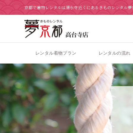
京都で着物レンタルは清水寺近くにあるきものレンタル夢
レンタル着物プラン
レンタルの流れ
京都の着物レンタル 夢京都 高台寺店
>
ブログ
>
5月30日 新作