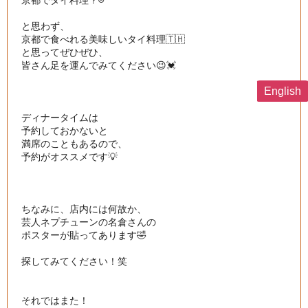
京都でタイ料理？☹️

と思わず、

京都で食べれる美味しいタイ料理🇹🇭

と思ってぜひぜひ、

皆さん足を運んでみてください😉💓

English
ディナータイムは

予約しておかないと

満席のこともあるので、

予約がオススメです💡

ちなみに、店内には何故か、

芸人ネプチューンの名倉さんの

ポスターが貼ってあります🤣

探してみてください！笑

それではまた！
