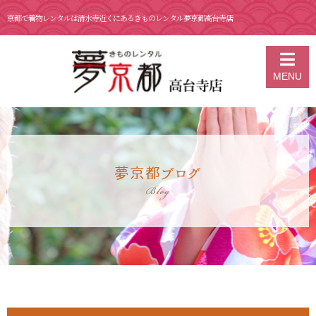
京都で着物レンタルは清水寺近くにあるきものレンタル夢京都高台寺店
京都の着物レンタル 夢京都 高台寺店
>
ブログ
>
6月 12日 おすすめタ
MENU
イ料理店「バーン・リムナーム」
夢京都ブログ
Blog