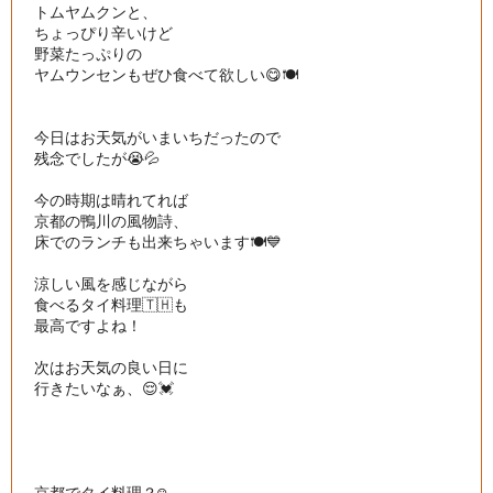
トムヤムクンと、

ちょっぴり辛いけど

野菜たっぷりの

ヤムウンセンもぜひ食べて欲しい😋🍽

今日はお天気がいまいちだったので

残念でしたが😭💦

今の時期は晴れてれば

京都の鴨川の風物詩、

床でのランチも出来ちゃいます🍽💙

涼しい風を感じながら

食べるタイ料理🇹🇭も

最高ですよね！

次はお天気の良い日に

行きたいなぁ、😌💓
