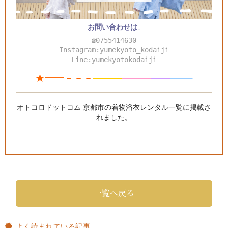
お問い合わせは↓
☎0755414630
Instagram:yumekyoto_kodaiji
Line:yumekyotokodaiji
★━━－－－
———
—
—
—
—
—
——-
オトコロドットコム 京都市の着物浴衣レンタル一覧
に掲載さ
れました。
一覧へ戻る
よく読まれている記事