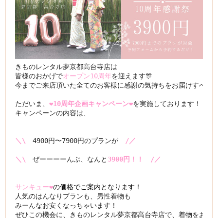
きものレンタル夢京都高台寺店は

皆様のおかげで
オープン10周年
を迎えます🎊

今までご来店頂いた全てのお客様に感謝の気持ちをお届けすべく

ただいま、
❤️10周年企画キャンペーン❤️
を実施しております！

キャンペーンの内容は、

＼\
　4900円〜7900円のプランが　
/／
＼\
　ぜーーーーんぶ、なんと
3900円！！　/／
サンキュー❤️
の価格でご案内となります！
人気のはんなりプランも、男性着物も

みーんなお安くなっちゃいます！

ぜひこの機会に、きものレンタル夢京都高台寺店で、着物をお楽しみ