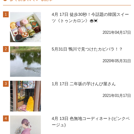
4月 17日 徒歩30秒！今話題の韓国スイー
1
ツ《トゥンカロン》🧁💓
2021年04月17日
5月31日 鴨川で見つけたカピバラ！？
2
2020年05月31日
1月 17日 二年坂の芋けんぴ屋さん
3
2021年01月17日
4月 13日 色無地コーディネート(ピンクベ
4
ージュ)