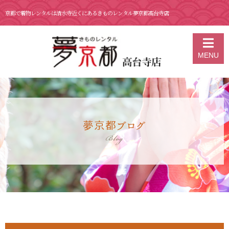
京都で着物レンタルは清水寺近くにあるきものレンタル夢京都高台寺店
京都の着物レンタル 夢京都 高台寺店
>
ブログ
>
7月 23日 四連休の初
MENU
日は何の日？
夢京都ブログ
Blog