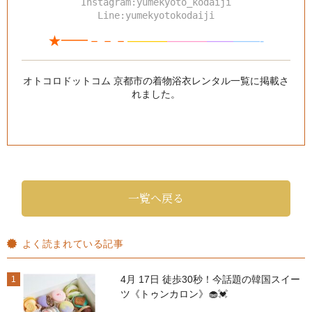
Instagram:yumekyoto_kodaiji
Line:yumekyotokodaiji
★━━－－－
———
—
—
—
—
—
——-
オトコロドットコム 京都市の着物浴衣レンタル一覧
に掲載さ
れました。
一覧へ戻る
よく読まれている記事
4月 17日 徒歩30秒！今話題の韓国スイー
1
ツ《トゥンカロン》🧁💓