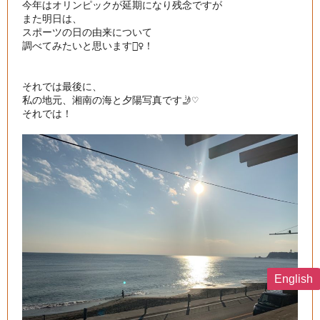
今年はオリンピックが延期になり残念ですが

また明日は、

スポーツの日の由来について

調べてみたいと思います🙆‍♀️！

それでは最後に、

私の地元、湘南の海と夕陽写真です🤳♡

それでは！

English