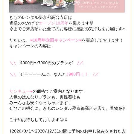
きものレンタル夢京都高台寺店は

皆様のおかげで
オープン10周年
を迎えます🎊

今までご来店頂いた全てのお客様に感謝の気持ちをお届けすべく

ただいま、
❤️10周年企画キャンペーン❤️
を実施しております！

キャンペーンの内容は、

＼\
　4900円〜7900円のプランが　
/／
＼\
　ぜーーーーんぶ、なんと
3900円！！　/／
サンキュー❤️
の価格でご案内となります！
人気のはんなりプランも、男性着物も

みーんなお安くなっちゃいます！

ぜひこの機会に、きものレンタル夢京都高台寺店で、着物をお楽しみ
ご予約お待ちしております😌🌷

(2020/3/1〜2020/12/31の間に予約のお申し込みをされた方が