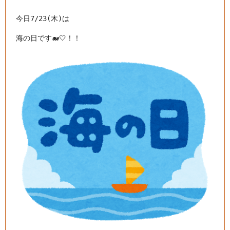
今日7/23(木)は

海の日です🐋🤍！！
