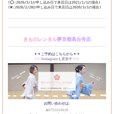
(⭕️:2020/3/1が申し込み日で来店日は2021/1/1の場合)

(❌:2020/2/28が申し込み日で来店日は2020/3/1の場合)
きものレンタル
夢京都高台寺店
▼▼ご予約はこちらから▼▼
☟☟☟Instagramも更新中☟☟☟
お問い合わせは↓
☎0755414630