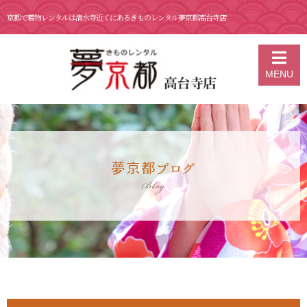
京都で着物レンタルは清水寺近くにあるきものレンタル夢京都高台寺店
京都の着物レンタル 夢京都 高台寺店
>
ブログ
>
8月 12日 高台寺 おば
MENU
け提灯
夢京都ブログ
Blog