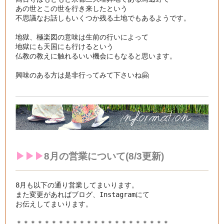
あの世とこの世を行き来したという

不思議なお話しもいくつか残る土地でもあるようです。

地獄、極楽図の意味は生前の行いによって

地獄にも天国にも行けるという

仏教の教えに触れるいい機会にもなると思います。

興味のある方は是非行ってみて下さいね🤗

▶︎▶︎▶︎
8月の
営業について(8/3更新)
8月も以下の通り営業してまいります。

また変更があればブログ、Instagramにて

お伝えしてまいります。
