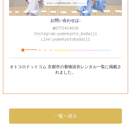
お問い合わせは↓
☎0755414630
Instagram:yumekyoto_kodaiji
Line:yumekyotokodaiji
★━━－－－
———
—
—
—
—
—
——-
オトコロドットコム 京都市の着物浴衣レンタル一覧
に掲載さ
れました。
一覧へ戻る