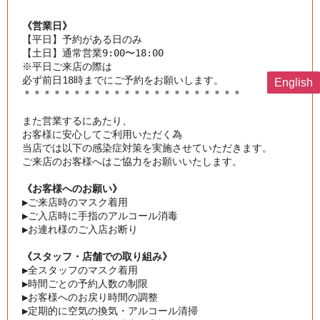
《営業日》
【平日】予約がある日のみ

【土日】通常営業9:00〜18:00

※平日ご来店の際は

English
＊＊＊＊＊＊＊＊＊＊＊＊＊＊＊＊＊＊＊＊＊＊

また営業するにあたり、

お客様に安心してご利用いただく為

当店では以下の感染症対策を実施させていただきます。
ご来店のお客様へはご協力をお願いいたします。
《お客様へのお願い》
▶︎
ご来店時のマスク着用
▶︎
ご入店時に手指のアルコール消毒
▶︎
お連れ様のご入店お断り
《スタッフ・店舗での取り組み》
▶︎
全スタッフのマスク着用
▶︎
時間ごとの予約人数の制限
▶︎
お客様へのお戻り時間の調整
▶︎
定期的に空気の換気・アルコール清掃