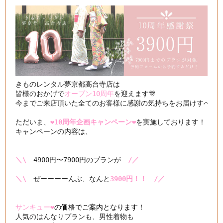
きものレンタル夢京都高台寺店は

皆様のおかげで
オープン10周年
を迎えます🎊

今までご来店頂いた全てのお客様に感謝の気持ちをお届けすべく

ただいま、
❤️10周年企画キャンペーン❤️
を実施しております！

キャンペーンの内容は、

＼\
　4900円〜7900円のプランが　
/／
＼\
　ぜーーーーんぶ、なんと
3900円！！　/／
サンキュー❤️
の価格でご案内となります！
人気のはんなりプランも、男性着物も
