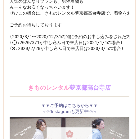
人気のはんなりプランも、男性着物も

みーんなお安くなっちゃいます！

ぜひこの機会に、きものレンタル夢京都高台寺店で、着物をお楽し
ご予約お待ちしております

(2020/3/1〜2020/12/31の間に予約のお申し込みをされた方が
(⭕️:2020/3/1が申し込み日で来店日は2021/1/1の場合)

(❌:2020/2/28が申し込み日で来店日は2020/3/1の場合)
きものレンタル
夢京都高台寺店
▼▼ご予約はこちらから▼▼
☟☟☟Instagramも更新中☟☟☟