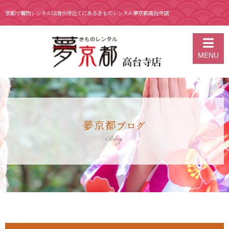
京都で着物レンタルは清水寺近くにあるきものレンタル夢京都高台寺店
京都の着物レンタル 夢京都 高台寺店
>
ブログ
>
10月 26日 京都といえ
MENU
ば人力車のえびす屋！
夢京都ブログ
Blog