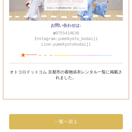
お問い合わせは↓
☎0755414630
Instagram:yumekyoto_kodaiji
Line:yumekyotokodaiji
★━━－－－
———
—
—
—
—
—
——-
オトコロドットコム 京都市の着物浴衣レンタル一覧
に掲載さ
れました。
一覧へ戻る