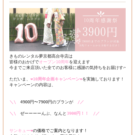
きものレンタル夢京都高台寺店は

皆様のおかげで
オープン10周年
を迎えます

今までご来店頂いた全てのお客様に感謝の気持ちをお届けすべく

ただいま、
❤️10周年企画キャンペーン❤️
を実施しております！

キャンペーンの内容は、

＼\
　4900円〜7900円のプランが　
/／
＼\
　ぜーーーーんぶ、なんと
3900円！！　/／
サンキュー❤️
の価格でご案内となります！