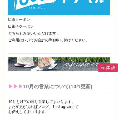
☑︎紙クーポン
☑︎電子クーポン
どちらもお使いいただけます！
ご利用はレジでお会計の際お申し付けください。
簡 体 語
▶︎▶︎▶︎
10月の
営業について(10/1更新)
10月も以下の通り営業してまいります。

また変更があればブログ、Instagramにて

お伝えしてまいります。
