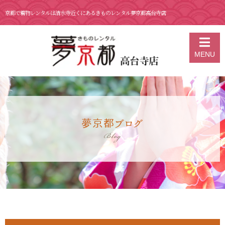
京都で着物レンタルは清水寺近くにあるきものレンタル夢京都高台寺店
京都の着物レンタル 夢京都 高台寺店
>
ブログ
>
11月 11日 スタッフお
MENU
すすめ秋コーデ🍁
夢京都ブログ
Blog