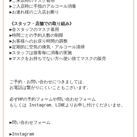
▶︎
ご来店時のマスク着用
▶︎
ご入店時に手指のアルコール消毒
▶︎
お連れ様のご入店お断り
《スタッフ・店舗での取り組み》
▶︎
全スタッフのマスク着用
▶︎
時間ごとの予約人数の制限
▶︎
お客様へのお戻り時間の調整
▶︎
定期的に空気の換気・アルコール清掃
▶︎
スタッフは接客毎に消毒の実施
▶︎
マスクをお持ちでない方へ使い捨てマスクの販売
ご予約・お問い合わせにつきましては、

お電話は繋がりにくいこともございます。

必ずHPの予約フォームや問い合わせフォーム

もしくは Instagram、LINEよりお申し付けくださいませ。

▶︎問い合わせフォーム
▶︎
Instagram