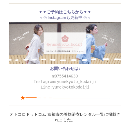
▼▼ご予約はこちらから▼▼
☟☟☟Instagramも更新中☟☟☟
お問い合わせは↓
☎0755414630
Instagram:yumekyoto_kodaiji
Line:yumekyotokodaiji
★━━－－－
———
—
—
—
—
—
——-
オトコロドットコム 京都市の着物浴衣レンタル一覧
に掲載さ
れました。