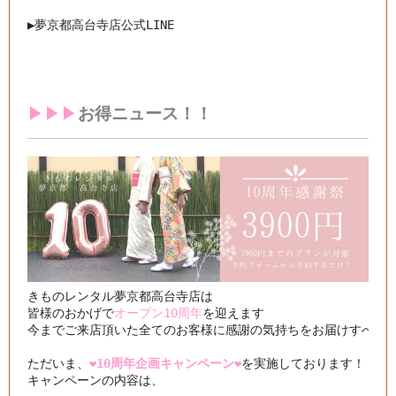
▶︎
夢京都高台寺店公式LINE
▶︎▶︎▶︎
お得ニュース！！
きものレンタル夢京都高台寺店は

皆様のおかげで
オープン10周年
を迎えます

今までご来店頂いた全てのお客様に感謝の気持ちをお届けすべく

ただいま、
❤️10周年企画キャンペーン❤️
を実施しております！

キャンペーンの内容は、
