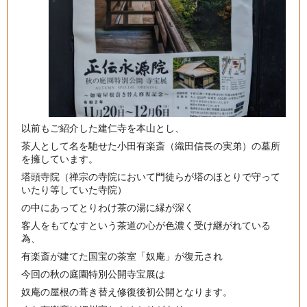
以前もご紹介した建仁寺を本山とし、
茶人として名を馳せた小田有楽斎（織田信長の実弟）の墓所
を擁しています。
塔頭寺院（禅宗の寺院において門徒らが塔のほとりで守って
いたり等していた寺院）
の中にあってとりわけ茶の湯に縁が深く
客人をもてなすという茶道の心が色濃く受け継がれている
為、
有楽斎が建てた国宝の茶室「奴庵」が復元され
今回の秋の庭園特別公開寺宝展は
奴庵の屋根の葺き替え修復後初公開となります。