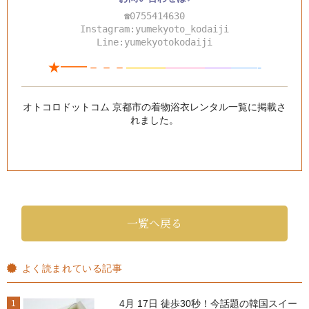
☎0755414630
Instagram:yumekyoto_kodaiji
Line:yumekyotokodaiji
★━━－－－
———
—
—
—
—
—
——-
オトコロドットコム 京都市の着物浴衣レンタル一覧
に掲載さ
れました。
一覧へ戻る
よく読まれている記事
4月 17日 徒歩30秒！今話題の韓国スイー
1