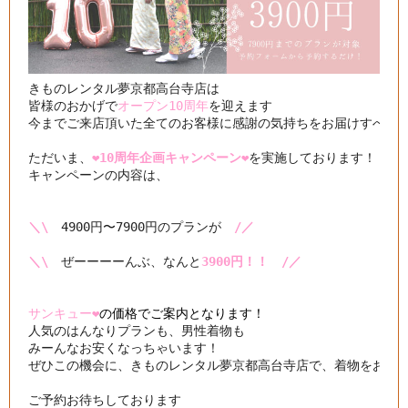
きものレンタル夢京都高台寺店は

皆様のおかげで
オープン10周年
を迎えます

今までご来店頂いた全てのお客様に感謝の気持ちをお届けすべく

ただいま、
❤️10周年企画キャンペーン❤️
を実施しております！

キャンペーンの内容は、

＼\
　4900円〜7900円のプランが　
/／
＼\
　ぜーーーーんぶ、なんと
3900円！！　/／
サンキュー❤️
の価格でご案内となります！
人気のはんなりプランも、男性着物も

みーんなお安くなっちゃいます！

ぜひこの機会に、きものレンタル夢京都高台寺店で、着物をお楽し
ご予約お待ちしております
