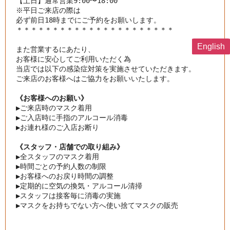
【土日】通常営業9:00〜18:00

※平日ご来店の際は

＊＊＊＊＊＊＊＊＊＊＊＊＊＊＊＊＊＊＊＊＊＊

English
また営業するにあたり、

お客様に安心してご利用いただく為

当店では以下の感染症対策を実施させていただきます。
ご来店のお客様へはご協力をお願いいたします。
《お客様へのお願い》
▶︎
ご来店時のマスク着用
▶︎
ご入店時に手指のアルコール消毒
▶︎
お連れ様のご入店お断り
《スタッフ・店舗での取り組み》
▶︎
全スタッフのマスク着用
▶︎
時間ごとの予約人数の制限
▶︎
お客様へのお戻り時間の調整
▶︎
定期的に空気の換気・アルコール清掃
▶︎
スタッフは接客毎に消毒の実施
▶︎
マスクをお持ちでない方へ使い捨てマスクの販売