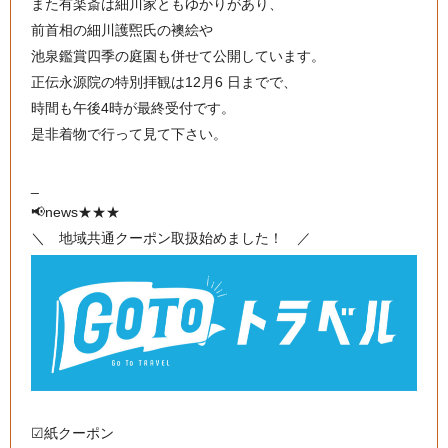
また有楽斎は細川家ともゆかりがあり、
前首相の細川護煕氏の襖絵や
池泉鑑賞四季の庭園も併せて公開しています。
正伝永源院の特別拝観は12月6 日までで、
時間も午後4時が最終受付です。
是非着物で行って見て下さい。
_
📢news★★★
＼ 地域共通クーポン取扱始めました！ ／
☑︎紙クーポン