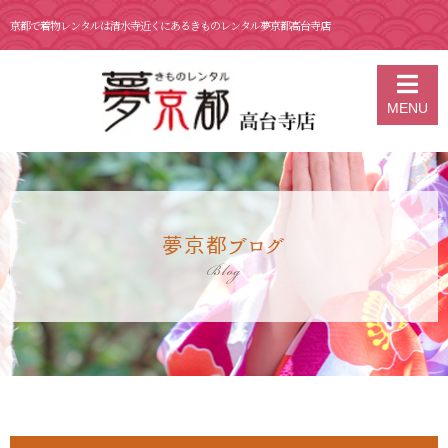
京都で着物レンタルは清水寺近くにあるきものレンタル夢京都高台寺店
京都の着物レンタル 夢京都 高台寺店
>
ブログ
>
11月 21 日 秋の特別拝
MENU
観 正伝永源院
夢京都ブログ
Blog