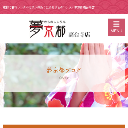
京都で着物レンタルは清水寺近くにあるきものレンタル夢京都高台寺店
京都の着物レンタル 夢京都 高台寺店
>
ブログ
>
11月 26日 高台寺の夜
MENU
間拝観🍁パート4おまけ
夢京都ブログ
Blog