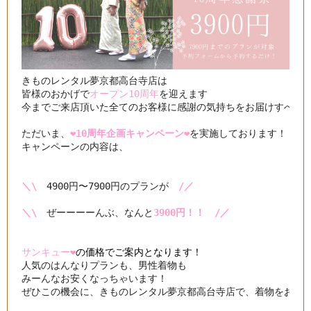
きものレンタル夢京都高台寺店は

皆様のおかげで
オープン10周年
を迎えます

今までご来店頂いた全てのお客様に感謝の気持ちをお届けすべく

ただいま、
❤️10周年企画キャンペーン❤️
を実施しております！

キャンペーンの内容は、

＼\
　4900円〜7900円のプランが　
/／
＼\
　ぜーーーーんぶ、なんと
3900円！！　/／
サンキュー❤️
の価格でご案内となります！
人気のはんなりプランも、男性着物も

みーんなお安くなっちゃいます！

ぜひこの機会に、きものレンタル夢京都高台寺店で、着物をお楽し