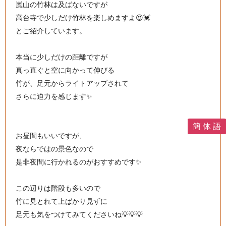
嵐山の竹林は及ばないですが
高台寺で少しだけ竹林を楽しめますよ😍💓
とご紹介しています。
本当に少しだけの距離ですが
真っ直ぐと空に向かって伸びる
竹が、足元からライトアップされて
さらに迫力を感じます✨
簡 体 語
お昼間もいいですが、
夜ならではの景色なので
是非夜間に行かれるのがおすすめです✨
この辺りは階段も多いので
竹に見とれて上ばかり見ずに
足元も気をつけてみてくださいね💡💡💡