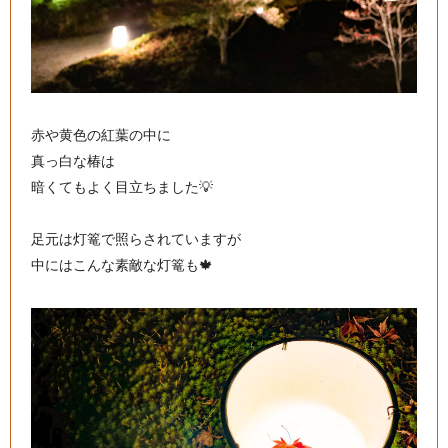
赤や黄色の紅葉の中に
真っ白な椿は
暗くてもよく目立ちました💡
足元は灯篭で照らされていますが
中にはこんな素敵な灯篭も🍁