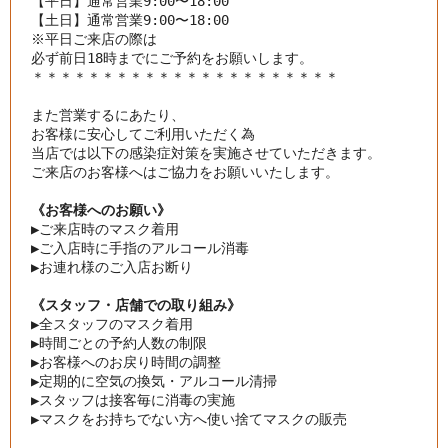
【平日】通常営業9:00〜18:00

【土日】通常営業9:00〜18:00

※平日ご来店の際は

＊＊＊＊＊＊＊＊＊＊＊＊＊＊＊＊＊＊＊＊＊＊

また営業するにあたり、

お客様に安心してご利用いただく為

当店では以下の感染症対策を実施させていただきます。
ご来店のお客様へはご協力をお願いいたします。
《お客様へのお願い》
▶︎
ご来店時のマスク着用
▶︎
ご入店時に手指のアルコール消毒
▶︎
お連れ様のご入店お断り
《スタッフ・店舗での取り組み》
▶︎
全スタッフのマスク着用
▶︎
時間ごとの予約人数の制限
▶︎
お客様へのお戻り時間の調整
▶︎
定期的に空気の換気・アルコール清掃
▶︎
スタッフは接客毎に消毒の実施
▶︎
マスクをお持ちでない方へ使い捨てマスクの販売