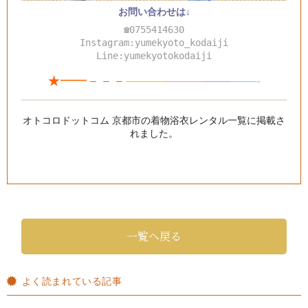
お問い合わせは↓
☎0755414630
Instagram:yumekyoto_kodaiji
Line:yumekyotokodaiji
★━━－－－
———
—
—
—
—
—
——-
オトコロドットコム 京都市の着物浴衣レンタル一覧
に掲載さ
れました。
一覧へ戻る
よく読まれている記事