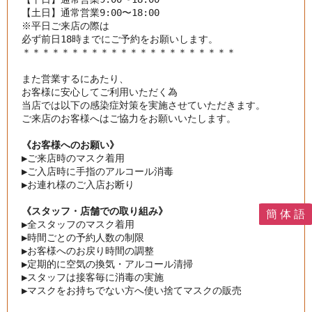
【土日】通常営業9:00〜18:00

※平日ご来店の際は

＊＊＊＊＊＊＊＊＊＊＊＊＊＊＊＊＊＊＊＊＊＊

また営業するにあたり、

お客様に安心してご利用いただく為

当店では以下の感染症対策を実施させていただきます。
ご来店のお客様へはご協力をお願いいたします。
《お客様へのお願い》
▶︎
ご来店時のマスク着用
▶︎
ご入店時に手指のアルコール消毒
▶︎
お連れ様のご入店お断り
《スタッフ・店舗での取り組み》
簡 体 語
▶︎
全スタッフのマスク着用
▶︎
時間ごとの予約人数の制限
▶︎
お客様へのお戻り時間の調整
▶︎
定期的に空気の換気・アルコール清掃
▶︎
スタッフは接客毎に消毒の実施
▶︎
マスクをお持ちでない方へ使い捨てマスクの販売