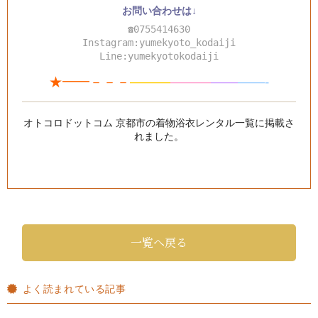
お問い合わせは↓
☎0755414630
Instagram:yumekyoto_kodaiji
Line:yumekyotokodaiji
★━━－－－
———
—
—
—
—
—
——-
オトコロドットコム 京都市の着物浴衣レンタル一覧
に掲載さ
れました。
一覧へ戻る
よく読まれている記事