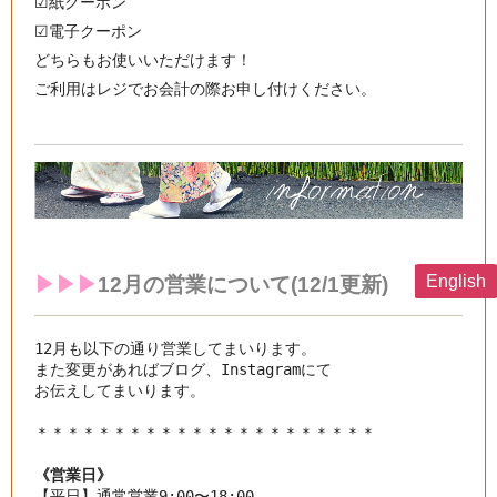
☑︎紙クーポン
☑︎電子クーポン
どちらもお使いいただけます！
ご利用はレジでお会計の際お申し付けください。
English
▶︎▶︎▶︎
12月の
営業について(12/1更新)
12月も以下の通り営業してまいります。

また変更があればブログ、Instagramにて

お伝えしてまいります。

《営業日》
【平日】通常営業9:00〜18:00
