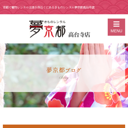
京都で着物レンタルは清水寺近くにあるきものレンタル夢京都高台寺店
京都の着物レンタル 夢京都 高台寺店
>
ブログ
>
12月 8日 スタッフお
MENU
すすめコーデ👘
夢京都ブログ
Blog