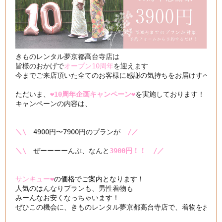
きものレンタル夢京都高台寺店は

皆様のおかげで
オープン10周年
を迎えます

今までご来店頂いた全てのお客様に感謝の気持ちをお届けすべく

ただいま、
❤️10周年企画キャンペーン❤️
を実施しております！

キャンペーンの内容は、

＼\
　4900円〜7900円のプランが　
/／
＼\
　ぜーーーーんぶ、なんと
3900円！！　/／
サンキュー❤️
の価格でご案内となります！
人気のはんなりプランも、男性着物も

みーんなお安くなっちゃいます！

ぜひこの機会に、きものレンタル夢京都高台寺店で、着物をお楽し