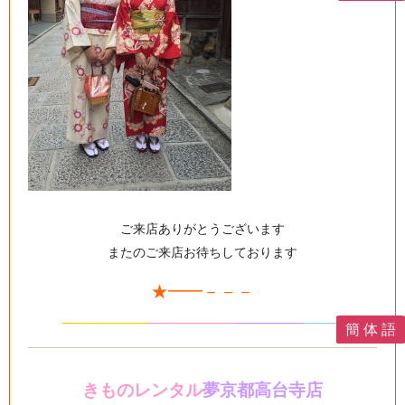
ご来店ありがとうございます
またのご来店お待ちしております
★━━－－－
—————
—
—
———
—
———
——-
簡 体 語
きものレンタル
夢京都高台寺店