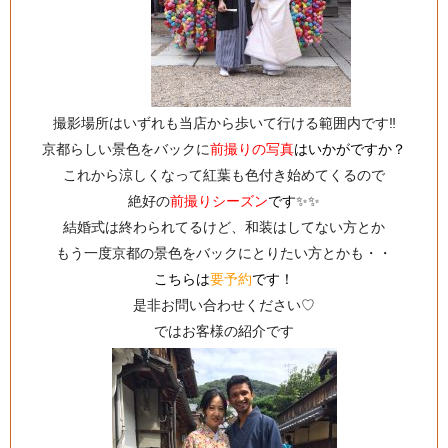
撮影場所はいずれも当店から歩いて行ける範囲内です‼️
京都らしい景色をバックに
前撮りの写真
はいかがですか？
これから涼しくなって紅葉も色付き始めてくるので
絶好の
前撮りシーズン
です✨✨
結婚式は終わられてるけど、和装はしてない方とか
もう一度京都の景色をバックにとりたい方とかも・・
こちらは
要予約
です！
是非お問い合わせください♡
ではお客様の紹介です