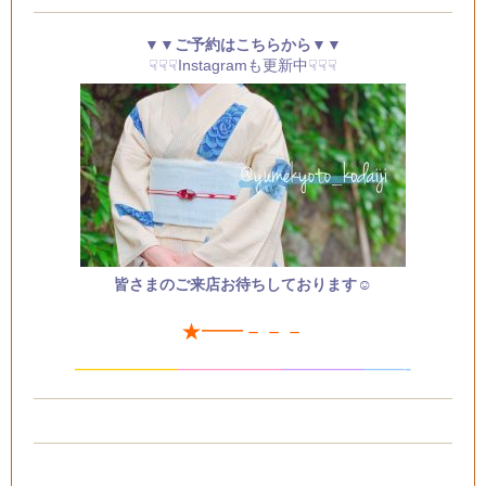
▼▼ご予約はこちらから▼▼
☟☟☟Instagramも更新中☟☟☟
皆さまのご来店お待ちしております☺
★━━－－－
—————
—
—
———
—
———
——-