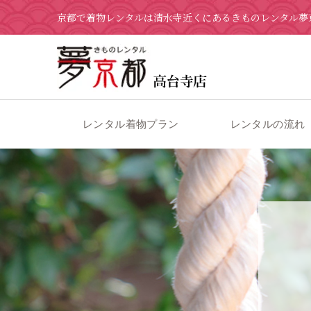
京都で着物レンタルは清水寺近くにあるきものレンタル夢
レンタル着物プラン
レンタルの流れ
京都の着物レンタル 夢京都 高台寺店
>
ブログ
>
1月 4日 今