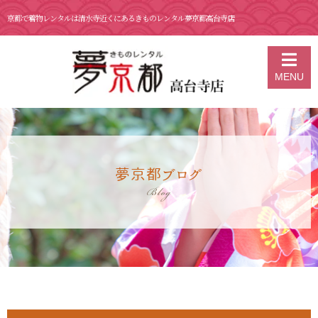
京都で着物レンタルは清水寺近くにあるきものレンタル夢京都高台寺店
京都の着物レンタル 夢京都 高台寺店
>
ブログ
>
2月 2日 今年は124年
MENU
ぶりの節分
夢京都ブログ
Blog