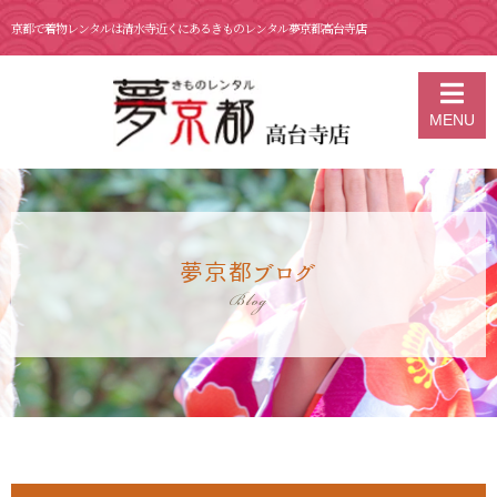
京都で着物レンタルは清水寺近くにあるきものレンタル夢京都高台寺店
京都の着物レンタル 夢京都 高台寺店
>
ブログ
>
2月 12日 おはぎの丹
MENU
波屋 味噌だんご🍡
夢京都ブログ
Blog