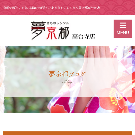
京都で着物レンタルは清水寺近くにあるきものレンタル夢京都高台寺店
京都の着物レンタル 夢京都 高台寺店
>
ブログ
>
3月 18日 卒業式での
MENU
袴レンタル🌸
夢京都ブログ
Blog