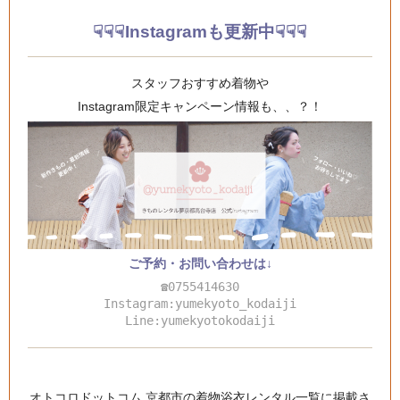
☟☟☟Instagramも更新中☟☟☟
スタッフおすすめ着物や
Instagram限定キャンペーン情報も、、？！
ご予約・お問い合わせは↓
☎0755414630
Instagram:yumekyoto_kodaiji
Line:yumekyotokodaiji
オトコロドットコム 京都市の着物浴衣レンタル一覧
に掲載さ