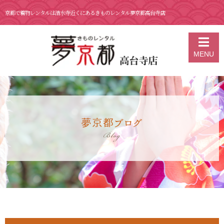
京都で着物レンタルは清水寺近くにあるきものレンタル夢京都高台寺店
京都の着物レンタル 夢京都 高台寺店
>
ブログ
>
11月 10日 京都 着物レ
MENU
ンタル 夢京都高台寺
夢京都ブログ
Blog