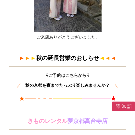
ご来店ありがとうございました。
►
►
►
秋の延長営業のおしらせ
◄
◄
◄
☟ご予約はこちらから☟
／
秋の京都を夜までたっぷり楽しみませんか？
＼
★━━－－－
—————
—
—
———
★
簡 体 語
きものレンタル
夢京都高台寺店