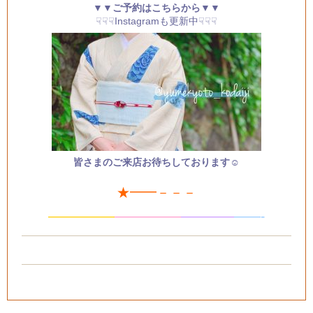
▼▼ご予約はこちらから▼▼
☟☟☟Instagramも更新中☟☟☟
皆さまのご来店お待ちしております☺
★━━－－－
—————
—
—
———
—
———
——-