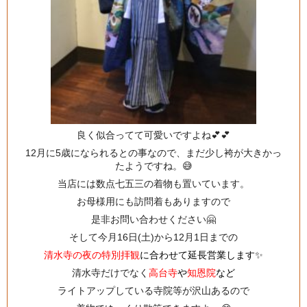
良く似合ってて可愛いですよね💕💕
12月に5歳になられるとの事なので、まだ少し袴が大きかっ
たようですね。😅
当店には数点七五三の着物も置いています。
お母様用にも訪問着もありますので
是非お問い合わせください🤗
そして今月16日(土)から12月1日までの
清水寺の夜の特別拝観
に合わせて延長営業します✨
清水寺だけでなく
高台寺
や
知恩院
など
ライトアップしている寺院等が沢山あるので