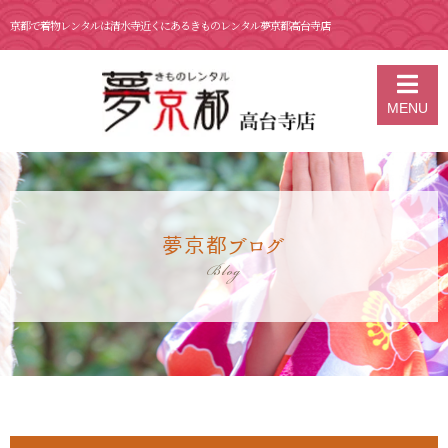
京都で着物レンタルは清水寺近くにあるきものレンタル夢京都高台寺店
京都の着物レンタル 夢京都 高台寺店
>
ブログ
>
5月 17日 南禅寺菊
MENU
水 アフタヌーンティー
夢京都ブログ
Blog