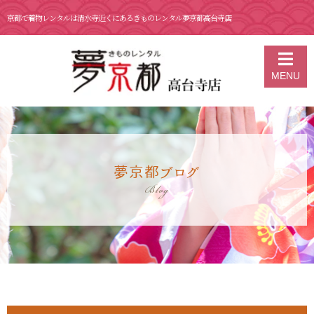
京都で着物レンタルは清水寺近くにあるきものレンタル夢京都高台寺店
京都の着物レンタル 夢京都 高台寺店
>
ブログ
>
5月 19 日 清水五条
MENU
若宮八幡宮
夢京都ブログ
Blog