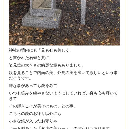
神社の境内にも「見も心も美しく」
と書かれた石碑と共に
姿見位の大きさの綺麗な鏡もありました。
鏡を見ることで内面の美、外見の美を磨いて欲しいという事
だそうです。
嫌な事があっても鏡をみて
いつも笑みを絶やさないようにしていれば、身も心も輝いて
きて
その輝きこそが美そのもの、との事。
こちらの鏡のお守り以外にも
小さな鏡が入ったお守りや
ハート型をした「永遠の美ハート」のお守りもあります。