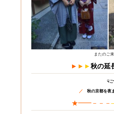
またのご来
►
►
►
秋の延
☟
／
秋の京都を夜
★━━－－－