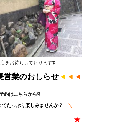
店をお待ちしております❣️
長営業のおしらせ
◄
◄
◄
ご予約はこちらから☟
までたっぷり楽しみませんか？
＼
—————
—
—
———
★