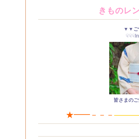
きものレ
▼▼ご
☟☟☟I
皆さまのご
★━━－－－
———