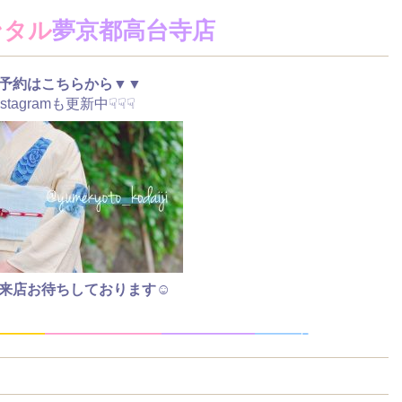
ンタル
夢京都高台寺店
予約はこちらから▼▼
nstagramも更新中☟☟☟
来店お待ちしております☺
——
—
—
———
—
———
——-