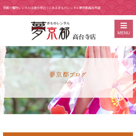
京都で着物レンタルは清水寺近くにあるきものレンタル夢京都高台寺店
京都の着物レンタル 夢京都 高台寺店
>
ブログ
>
1月 6日 京都 着物レン
MENU
タル 夢京都高台寺
夢京都ブログ
Blog