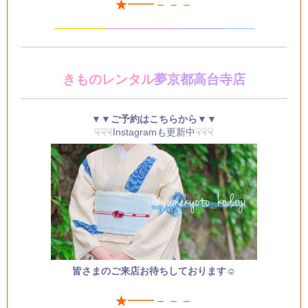
★━━－－－
————
—
—
———
—
———
——-
きものレンタル
夢京都高台寺店
▼▼ご予約はこちらから▼▼
☟☟☟Instagramも更新中☟☟☟
皆さまのご来店お待ちしております☺
★━━－－－