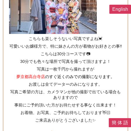
English
こちらも楽しそうないい写真ですよね💓
可愛いいお嬢様方で、特に妹さんの方が着物がお好きとの事‼️
こちらは30分コースです📷
30分でも色々な場所で写真を撮って頂けますよ！
写真は一枚千円から撮れますが
夢京都高台寺店
のすぐ近くのみでの撮影になります。
お渡しは全てデーターのみになります。
写真ご希望の方は、カメラマンが他の撮影で出ている場合も
ありますので
事前にご予約頂いた方がお待たせする事なく出来ます！
お着物、お写真、ご予約お待ちしております👋🏻
ご来店ありがとうございました✨
簡 体 語