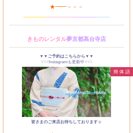
★━━－－－
————
—
—
———
—
———
——-
きものレンタル
夢京都高台寺店
▼▼ご予約はこちらから▼▼
☟☟☟Instagramも更新中☟☟☟
簡 体 語
皆さまのご来店お待ちしております☺