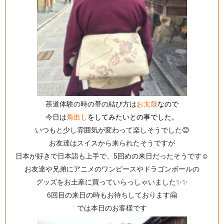
茶道体験の時の帯の結び方は
お太鼓
なので
今日は
角出し
をしてみたいとの事でした。
いつもと少し雰囲気が変わって楽しそうでした😊
お友達はスイスから来られたそうですが
日本が好きで日本語も上手で、5回めの来日だったそうです☺️
お友達や兄弟にアニメのワンピースやドラゴンボールの
グッズをお土産に買っていらっしゃいました✨✨
6回目の来日の時もお待ちしております🤗
では本日のお客様です