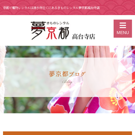
京都で着物レンタルは清水寺近くにあるきものレンタル夢京都高台寺店
京都の着物レンタル 夢京都 高台寺店
>
ブログ
>
1月 9日 京都 着物レン
MENU
タル 夢京都高台寺
夢京都ブログ
Blog