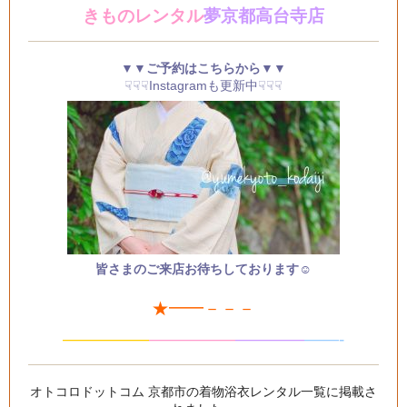
きものレンタル
夢京都高台寺店
▼▼ご予約はこちらから▼▼
☟☟☟Instagramも更新中☟☟☟
皆さまのご来店お待ちしております☺
★━━－－－
—————
—
—
———
—
———
——-
オトコロドットコム 京都市の着物浴衣レンタル一覧
に掲載さ