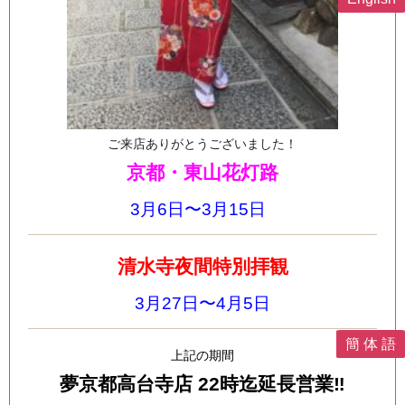
ご来店ありがとうございました！
京都・東山花灯路
3月6日〜3月15日
清水寺夜間特別拝観
3月27日〜4月5日
簡 体 語
上記の期間
夢京都高台寺店 22時迄延長営業‼️