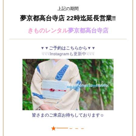
上記の期間
夢京都高台寺店 22時迄延長営業‼️
きものレンタル
夢京都高台寺店
▼▼ご予約はこちらから▼▼
☟☟☟Instagramも更新中☟☟☟
皆さまのご来店お待ちしております☺
★━━－－－