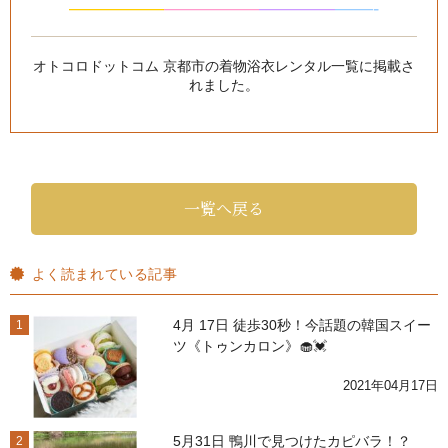
—————
—
—
———
—
———
——-
オトコロドットコム 京都市の着物浴衣レンタル一覧
に掲載さ
れました。
一覧へ戻る
よく読まれている記事
4月 17日 徒歩30秒！今話題の韓国スイー
1
ツ《トゥンカロン》🧁💓
2021年04月17日
5月31日 鴨川で見つけたカピバラ！？
2